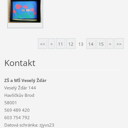
<<
<
11
12
13
14
15
>
>>
Kontakt
ZŠ a MŠ Veselý Žďár
Veselý Žďár 144
Havlíčkův Brod
58001
569 489 420
603 754 792
Datová schránka: zjyvs23