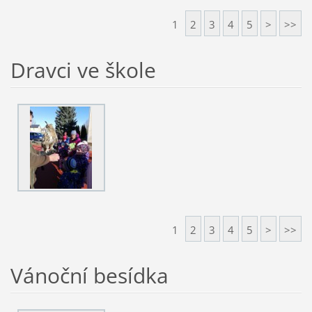
1
2
3
4
5
>
>>
Dravci ve škole
1
2
3
4
5
>
>>
Vánoční besídka