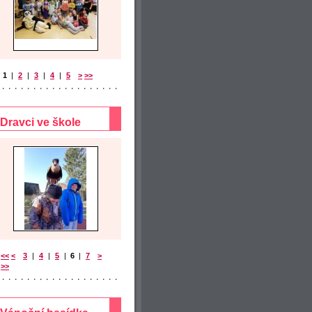
1
|
2
|
3
|
4
|
5
>
>>
Dravci ve škole
<<
<
3
|
4
|
5
|
6
|
7
>
>>