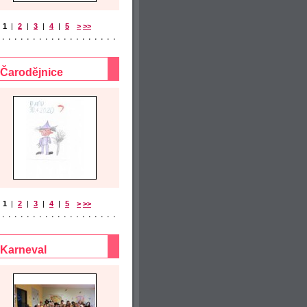
1
|
2
|
3
|
4
|
5
>
>>
Čarodějnice
1
|
2
|
3
|
4
|
5
>
>>
Karneval