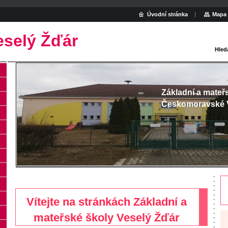
Úvodní stránka
Mapa 
eselý Žďár
Hled
Základní a mateř
Českomoravské 
Vítejte na stránkách Základní a
mateřské školy Veselý Žďár