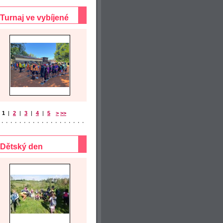
Turnaj ve vybíjené
1
|
2
|
3
|
4
|
5
>
>>
Dětský den