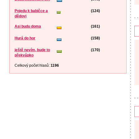
Pojedu k babičce a
(124)
dědovi
Asi budu doma
(161)
Hurá do hor
(158)
ještě nevím, bude to
(170)
překvápko
Celkový počet hlasů:
1196