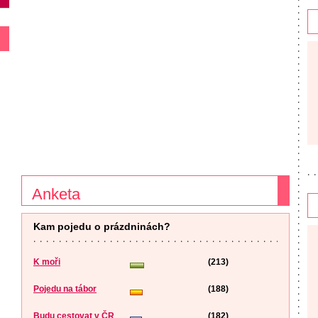
Anketa
Kam pojedu o prázdninách?
K moři
(213)
Pojedu na tábor
(188)
Budu cestovat v ČR
(182)