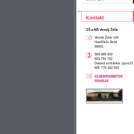
Kontakt
ZŠ a MŠ Veselý Žďár
Veselý Žďár 144
Havlíčkův Brod
58001
569 489 420
603 754 792
Datová schránka: zjyvs23
MŠ: 770 182 503
zs.vesel
yzdar@ce
ntrum.cz