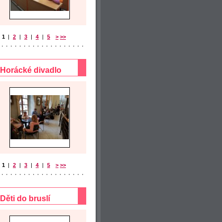
1
|
2
|
3
|
4
|
5
>
>>
Horácké divadlo
1
|
2
|
3
|
4
|
5
>
>>
Děti do bruslí