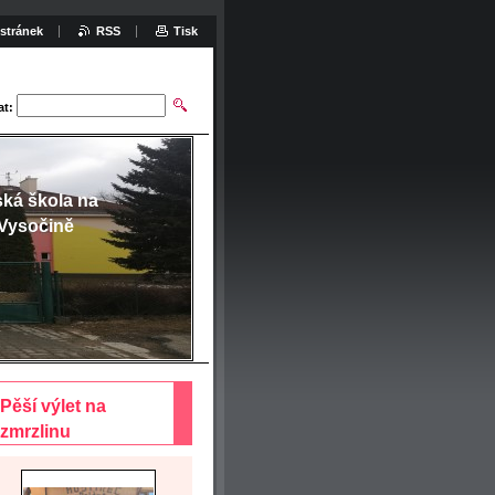
stránek
RSS
Tisk
at:
ská škola na
Vysočině
Pěší výlet na
zmrzlinu