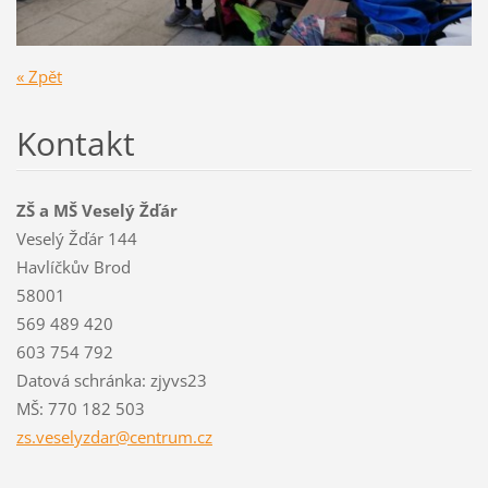
« Zpět
Kontakt
ZŠ a MŠ Veselý Žďár
Veselý Žďár 144
Havlíčkův Brod
58001
569 489 420
603 754 792
Datová schránka: zjyvs23
MŠ: 770 182 503
zs.vesel
yzdar@ce
ntrum.cz