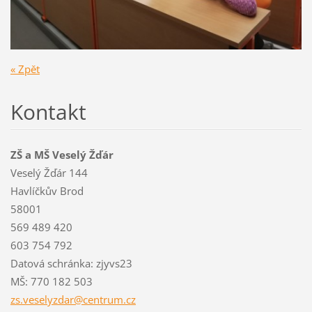
« Zpět
Kontakt
ZŠ a MŠ Veselý Žďár
Veselý Žďár 144
Havlíčkův Brod
58001
569 489 420
603 754 792
Datová schránka: zjyvs23
MŠ: 770 182 503
zs.vesel
yzdar@ce
ntrum.cz