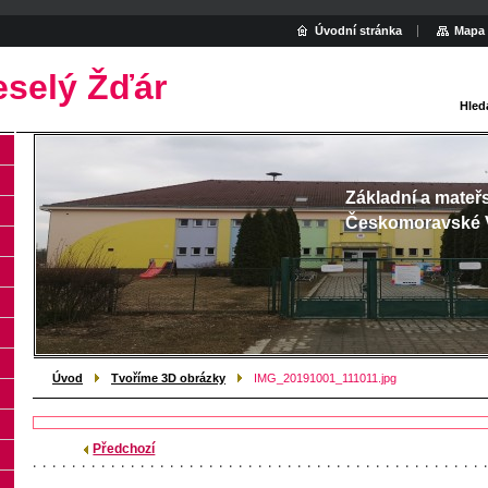
Úvodní stránka
Mapa 
eselý Žďár
Hled
Základní a mateř
Českomoravské 
Úvod
Tvoříme 3D obrázky
IMG_20191001_111011.jpg
Předchozí