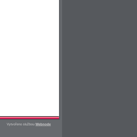
Vytvořeno službou
Webnode