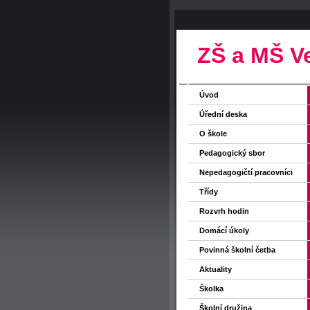
ZŠ a MŠ V
Úvod
Úřední deska
O škole
Pedagogický sbor
Nepedagogičtí pracovníci
Třídy
Rozvrh hodin
Domácí úkoly
Povinná školní četba
Aktuality
Školka
Školní družina