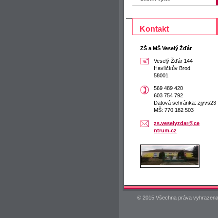
Kontakt
ZŠ a MŠ Veselý Žďár
Veselý Žďár 144
Havlíčkův Brod
58001
569 489 420
603 754 792
Datová schránka: zjyvs23
MŠ: 770 182 503
zs.vesel
yzdar@ce
ntrum.cz
© 2015 Všechna práva vyhrazena