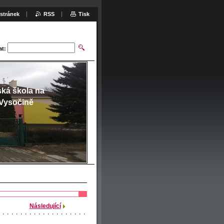
stránek
RSS
Tisk
at:
ská škola na
Vysočině
Následující