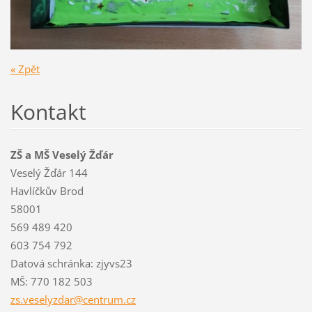
« Zpět
Kontakt
ZŠ a MŠ Veselý Žďár
Veselý Žďár 144
Havlíčkův Brod
58001
569 489 420
603 754 792
Datová schránka: zjyvs23
MŠ: 770 182 503
zs.vesel
yzdar@ce
ntrum.cz