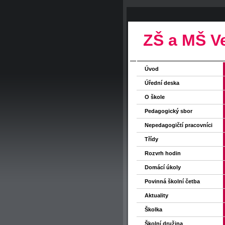
ZŠ a MŠ V
Úvod
Úřední deska
O škole
Pedagogický sbor
Nepedagogičtí pracovníci
Třídy
Rozvrh hodin
Domácí úkoly
Povinná školní četba
Aktuality
Školka
Školní družina