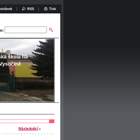
stránek
RSS
Tisk
at:
ská škola na
Vysočině
Následující