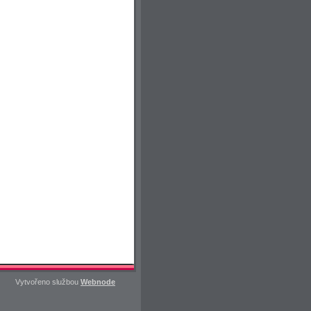
Vytvořeno službou
Webnode