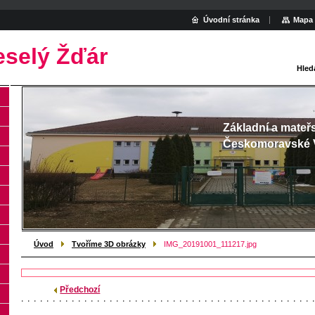
Úvodní stránka
Mapa 
eselý Žďár
Hled
Základní a mateř
Českomoravské 
Úvod
Tvoříme 3D obrázky
IMG_20191001_111217.jpg
Předchozí