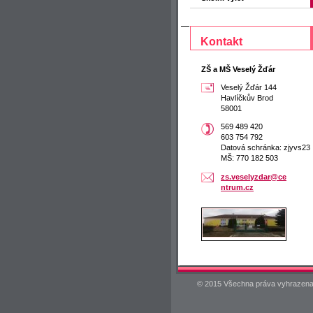
Kontakt
ZŠ a MŠ Veselý Žďár
Veselý Žďár 144
Havlíčkův Brod
58001
569 489 420
603 754 792
Datová schránka: zjyvs23
MŠ: 770 182 503
zs.vesel
yzdar@ce
ntrum.cz
© 2015 Všechna práva vyhrazena