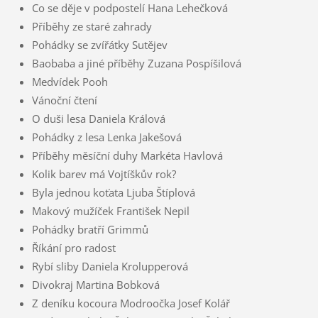
Co se děje v podpostelí Hana Lehečková
Příběhy ze staré zahrady
Pohádky se zvířátky Sutějev
Baobaba a jiné příběhy Zuzana Pospíšilová
Medvídek Pooh
Vánoční čtení
O duši lesa Daniela Králová
Pohádky z lesa Lenka Jakešová
Příběhy měsíční duhy Markéta Havlová
Kolik barev má Vojtíškův rok?
Byla jednou koťata Ljuba Štíplová
Makový mužíček František Nepil
Pohádky bratří Grimmů
Říkání pro radost
Rybí sliby Daniela Krolupperová
Divokraj Martina Bobková
Z deníku kocoura Modroočka Josef Kolář