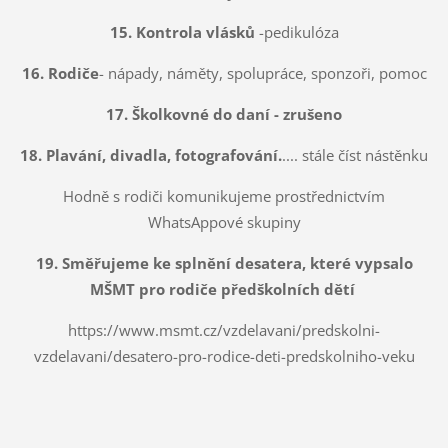
15. Kontrola vlásků
-pedikulóza
16. Rodiče
- nápady, náměty, spolupráce, sponzoři, pomoc
17. Školkovné do daní - zrušeno
18. Plavání, divadla, fotografování.
.... stále číst nástěnku
Hodně s rodiči komunikujeme prostřednictvím
WhatsAppové skupiny
19. Směřujeme ke splnění desatera, které vypsalo
MŠMT pro rodiče předškolních dětí
https://www.msmt.cz/vzdelavani/predskolni-
vzdelavani/desatero-pro-rodice-deti-predskolniho-veku