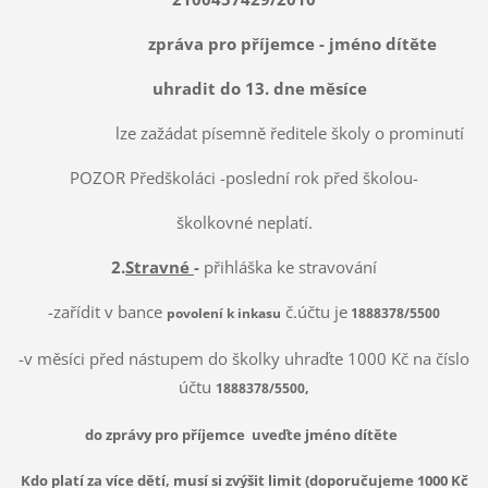
zpráva pro příjemce - jméno dítěte
uhradit do 13. dne měsíce
lze zažádat písemně ředitele školy o prominutí
POZOR Předškoláci -poslední rok před školou-
školkovné neplatí.
2.
Stravné
-
přihláška ke stravování
-zařídit v bance
č.účtu je
povolení k inkasu
1888378/5500
-v měsíci před nástupem do školky uhraďte 1000 Kč na číslo
účtu
,
1888378/5500
do zprávy pro příjemce uveďte jméno dítěte
Kdo platí za více dětí, musí si zvýšit limit (doporučujeme 1000 Kč