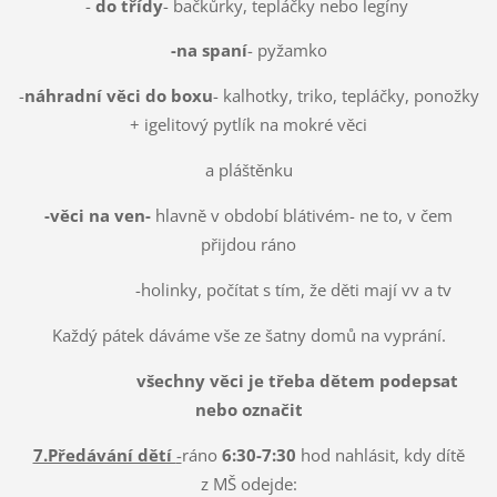
-
do třídy
- bačkůrky, tepláčky nebo legíny
-na spaní
- pyžamko
-
náhradní věci do boxu
- kalhotky, triko, tepláčky, ponožky
+ igelitový pytlík na mokré věci
a pláštěnku
-věci na ven-
hlavně v období blátivém- ne to, v čem
přijdou ráno
-holinky, počítat s tím, že děti mají vv a tv
Každý pátek dáváme vše ze šatny domů na vyprání.
všechny věci je třeba dětem podepsat
nebo označit
7.Předávání dětí
-
ráno
6:30-7:30
hod nahlásit, kdy dítě
z MŠ odejde: