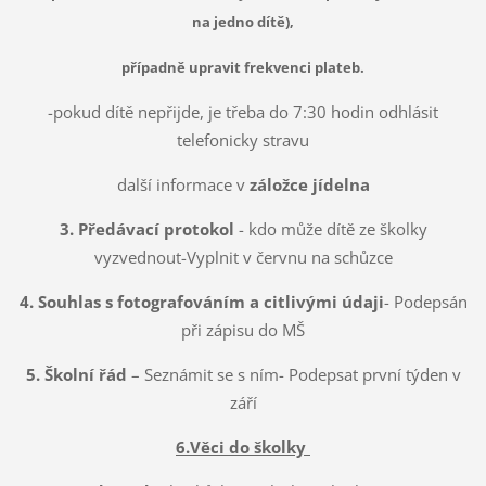
na jedno dítě),
případně upravit frekvenci plateb.
-pokud dítě nepřijde, je třeba do 7:30 hodin odhlásit
telefonicky stravu
další informace v
záložce jídelna
3. Předávací protokol
- kdo může dítě ze školky
vyzvednout-Vyplnit v červnu na schůzce
4. Souhlas s fotografováním a citlivými údaji
- Podepsán
při zápisu do MŠ
5. Školní řád
– Seznámit se s ním- Podepsat první týden v
září
6.Věci do školky