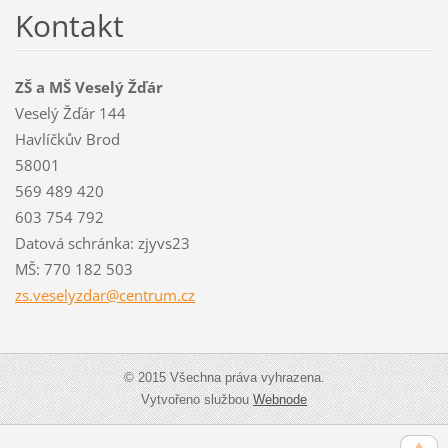
Kontakt
ZŠ a MŠ Veselý Žďár
Veselý Žďár 144
Havlíčkův Brod
58001
569 489 420
603 754 792
Datová schránka: zjyvs23
MŠ: 770 182 503
zs.vesel
yzdar@ce
ntrum.cz
© 2015 Všechna práva vyhrazena.
Vytvořeno službou
Webnode