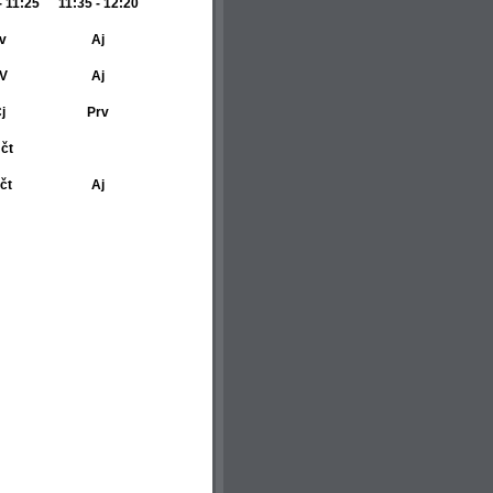
- 11:25
11:35 - 12:20
v
Aj
V
Aj
j
Prv
 čt
 čt
Aj