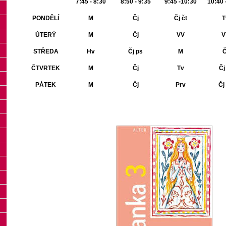
7:45 - 8:30
8:50 - 9:35
9:45 -10:30
10:40 
PONDĚLÍ
M
Čj
Čj čt
T
ÚTERÝ
M
Čj
VV
V
STŘEDA
Hv
Čj ps
M
Č
ČTVRTEK
M
Čj
Tv
Čj
PÁTEK
M
Čj
Prv
Čj