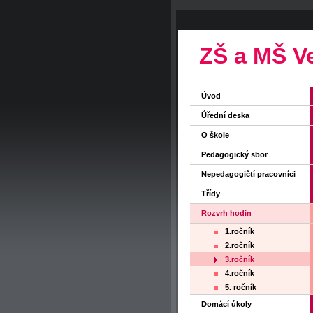
ZŠ a MŠ V
Úvod
Úřední deska
O škole
Pedagogický sbor
Nepedagogičtí pracovníci
Třídy
Rozvrh hodin
1.ročník
2.ročník
3.ročník
4.ročník
5. ročník
Domácí úkoly