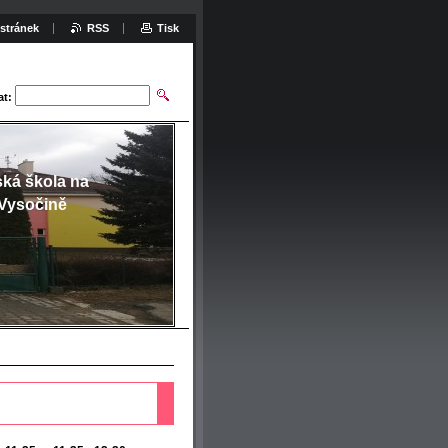
stránek
RSS
Tisk
at:
ská škola na
Vysočině