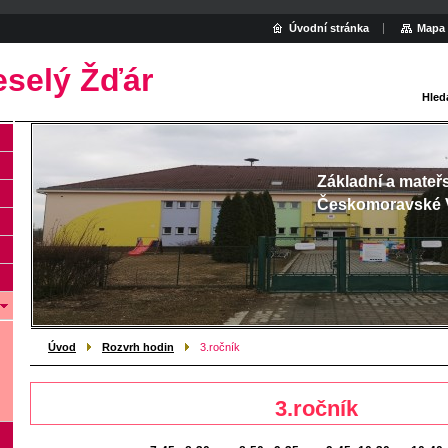
Úvodní stránka
Mapa 
eselý Žďár
Hled
Základní a mateř
Českomoravské 
Úvod
Rozvrh hodin
3.ročník
3.ročník