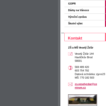
GDPR
Dárky na Vánoce
Výroční zpráva
Školní výlet
Kontakt
ZŠ a MŠ Veselý Žďár
Veselý Žďár 144
Havlíčkův Brod
58001
569 489 420
603 754 792
Datová schránka: zjyvs23
MŠ: 770 182 503
zs.vesel
yzdar@ce
ntrum.cz