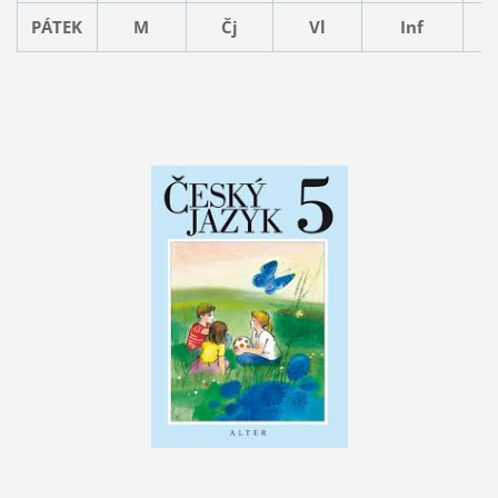
PÁTEK
M
Čj
Vl
Inf