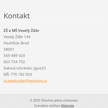
Kontakt
ZŠ a MŠ Veselý Žďár
Veselý Žďár 144
Havlíčkův Brod
58001
569 489 420
603 754 792
Datová schránka: zjyvs23
MŠ: 770 182 503
zs.vesel
yzdar@ce
ntrum.cz
© 2015 Všechna práva vyhrazena.
Vytvořeno službou
Webnode