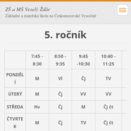
ZŠ a MŠ Veselý Žďár
Základní a mateřská škola na Českomoravské Vysočině
5. ročník
7:45 -
8:50 -
9:45
10:40 -
1
8:30
9:35
-10:30
11:25
PONDĚL
M
Vl
Čj
TV
Í
ÚTERÝ
M
Čj
VV
VV
STŘEDA
Hv
Čj
M
Čj čt
ČTVRTE
M
Čj
TV
Čj čt
K