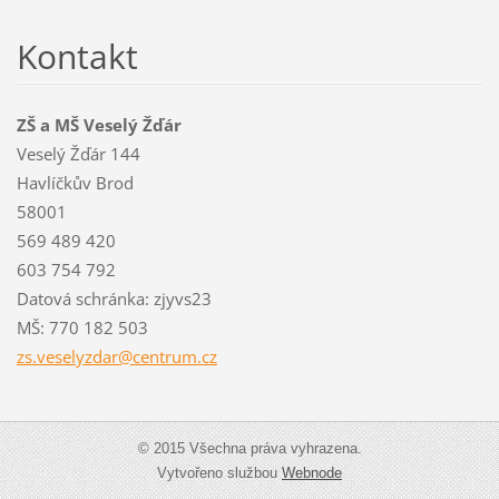
Kontakt
ZŠ a MŠ Veselý Žďár
Veselý Žďár 144
Havlíčkův Brod
58001
569 489 420
603 754 792
Datová schránka: zjyvs23
MŠ: 770 182 503
zs.vesel
yzdar@ce
ntrum.cz
© 2015 Všechna práva vyhrazena.
Vytvořeno službou
Webnode