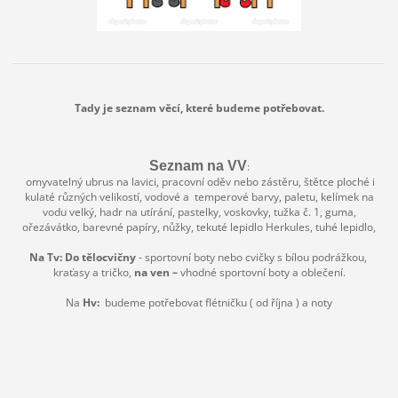
Tady je seznam věcí, které budeme potřebovat.
Seznam na VV
:
omyvatelný ubrus na lavici, pracovní oděv nebo zástěru, štětce ploché i
kulaté různých velikostí, vodové a temperové barvy, paletu, kelímek na
vodu velký, hadr na utírání, pastelky, voskovky, tužka č. 1, guma,
ořezávátko, barevné papíry, nůžky, tekuté lepidlo Herkules, tuhé lepidlo,
Na Tv:
Do tělocvičny
- sportovní boty nebo cvičky s bílou podrážkou,
kraťasy a tričko,
na ven –
vhodné sportovní boty a oblečení.
Na
Hv:
budeme potřebovat flétničku ( od října ) a noty