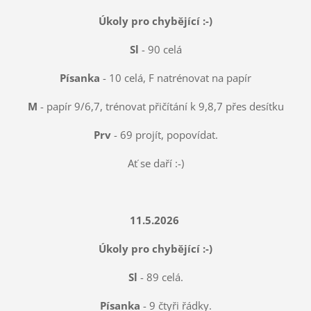
Úkoly pro chybějící :-)
Sl
- 90 celá
Písanka
- 10 celá, F natrénovat na papír
M
- papír 9/6,7, trénovat přičítání k 9,8,7 přes desítku
Prv
- 69 projít, popovídat.
Ať se daří :-)
11.5.2026
Úkoly pro chybějící :-)
Sl
- 89 celá.
Písanka
- 9 čtyři řádky.