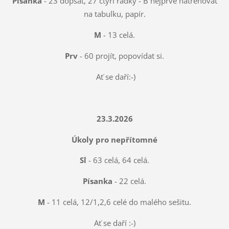
Písanka
- 23 dopsat, 27 čtyři řádky - B nejprve natrénovat
na tabulku, papír.
M
- 13 celá.
Prv
- 60 projít, popovídat si.
Ať se daří:-)
23.3.2026
Úkoly pro nepřítomné
Sl
- 63 celá, 64 celá.
Písanka
- 22 celá.
M
- 11 celá, 12/1,2,6 celé do malého sešitu.
Ať se daří :-)