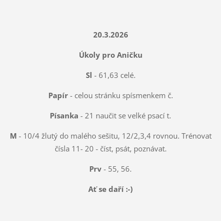
20.3.2026
Úkoly pro Aničku
Sl
- 61,63 celé.
Papír
- celou stránku spísmenkem č.
Písanka
- 21 naučit se velké psací t.
M
- 10/4 žlutý do malého sešitu, 12/2,3,4 rovnou. Trénovat
čísla 11- 20 - číst, psát, poznávat.
Prv
- 55, 56.
Ať se daří :-)