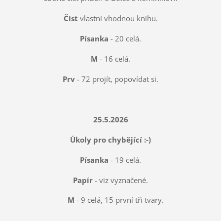
Číst
vlastní vhodnou knihu.
Písanka
- 20 celá.
M
- 16 celá.
Prv
- 72 projít, popovídat si.
25.5.2026
Úkoly pro chybějící :-)
Písanka
- 19 celá.
Papír
- viz vyznačené.
M
- 9 celá, 15 první tři tvary.