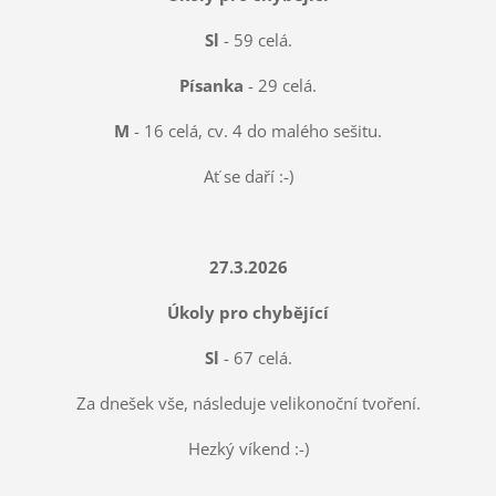
Sl
- 59 celá.
Písanka
- 29 celá.
M
- 16 celá, cv. 4 do malého sešitu.
Ať se daří :-)
27.3.2026
Úkoly pro chybějící
Sl
- 67 celá.
Za dnešek vše, následuje velikonoční tvoření.
Hezký víkend :-)