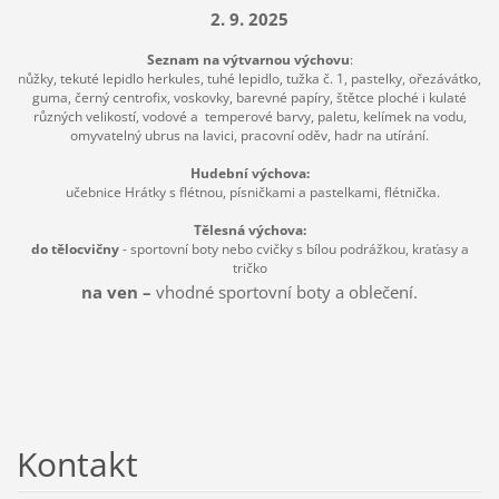
2. 9. 2025
Seznam na výtvarnou výchovu
:
nůžky, tekuté lepidlo herkules, tuhé lepidlo, tužka č. 1, pastelky, ořezávátko,
guma, černý centrofix, voskovky, barevné papíry, štětce ploché i kulaté
různých velikostí, vodové a temperové barvy, paletu, kelímek na vodu,
omyvatelný ubrus na lavici, pracovní oděv, hadr na utírání.
Hudební výchova:
učebnice Hrátky s flétnou, písničkami a pastelkami, flétnička.
Tělesná výchova:
do tělocvičny
- sportovní boty nebo cvičky s bílou podrážkou, kraťasy a
tričko
na ven –
vhodné sportovní boty a oblečení.
Kontakt