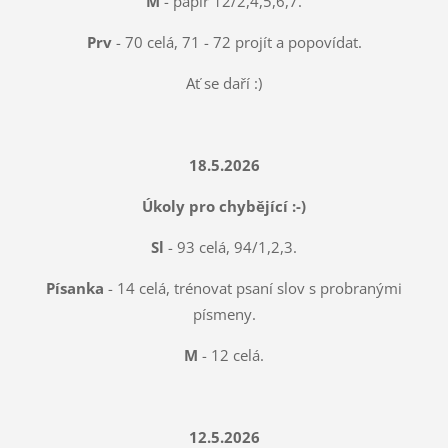
M
- papír 12/2,4,5,6,7.
Prv
- 70 celá, 71 - 72 projít a popovídat.
Ať se daří :)
18.5.2026
Úkoly pro chybějící :-)
Sl
- 93 celá, 94/1,2,3.
Písanka
- 14 celá, trénovat psaní slov s probranými
písmeny.
M
- 12 celá.
12.5.2026