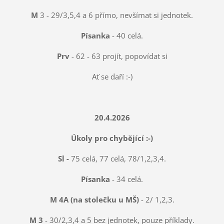
M
3 - 29/3,5,4 a 6 přímo, nevšímat si jednotek.
Písanka
- 40 celá.
Prv
- 62 - 63 projít, popovídat si
Ať se daří :-)
20.4.2026
Úkoly pro chybějící :-)
Sl -
75 celá, 77 celá, 78/1,2,3,4.
Písanka
- 34 celá.
M 4A (na stolečku u MŠ)
- 2/ 1,2,3.
M 3
- 30/2,3,4 a 5 bez jednotek, pouze příklady.