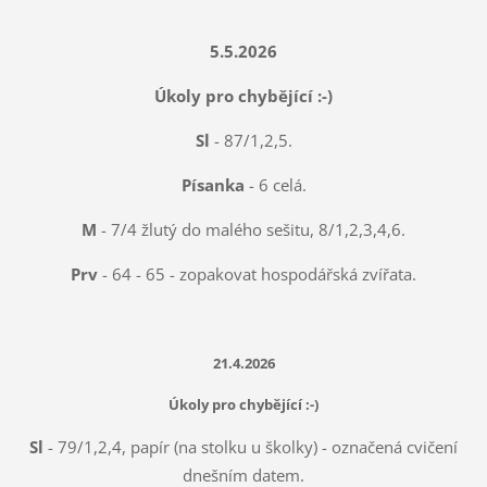
5.5.2026
Úkoly pro chybějící :-)
Sl
- 87/1,2,5.
Písanka
- 6 celá.
M
- 7/4 žlutý do malého sešitu, 8/1,2,3,4,6.
Prv
- 64 - 65 - zopakovat hospodářská zvířata.
21.4.2026
Úkoly pro chybějící :-)
Sl
- 79/1,2,4, papír (na stolku u školky) - označená cvičení
dnešním datem.