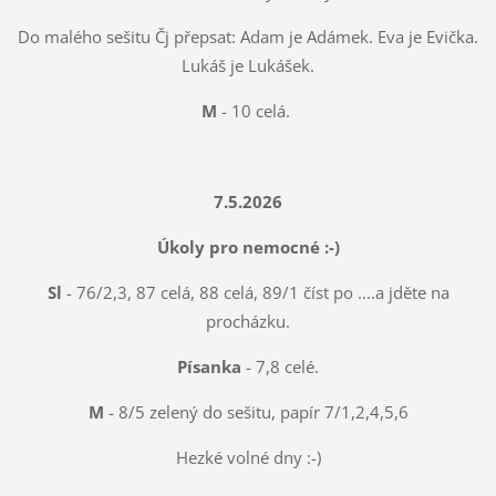
Do malého sešitu Čj přepsat: Adam je Adámek. Eva je Evička.
Lukáš je Lukášek.
M
- 10 celá.
7.5.2026
Úkoly pro nemocné :-)
Sl
- 76/2,3, 87 celá, 88 celá, 89/1 číst po ....a jděte na
procházku.
Písanka
- 7,8 celé.
M
- 8/5 zelený do sešitu, papír 7/1,2,4,5,6
Hezké volné dny :-)