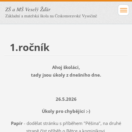
ZŠ a MŠ Veselý Žďár
Základní a mateřská škola na Českomoravské Vysočině
1.ročník
Ahoj školáci,
tady jsou úkoly z dnešního dne.
26.5.2026
Úkoly pro chybějící :-)
Papír
- dodělat stránku s příběhem "Pěšina", na druhé
straně číst příběh o Bětce a kominíkovi.