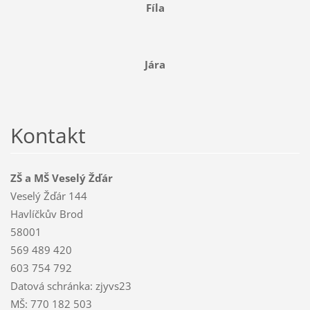
Fíla
Jára
Kontakt
ZŠ a MŠ Veselý Žďár
Veselý Žďár 144
Havlíčkův Brod
58001
569 489 420
603 754 792
Datová schránka: zjyvs23
MŠ: 770 182 503