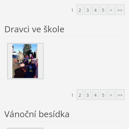
1
2
3
4
5
>
>>
Dravci ve škole
1
2
3
4
5
>
>>
Vánoční besídka