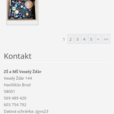
1
2
3
4
5
>
>>
Kontakt
ZŠ a MŠ Veselý Žďár
Veselý Žďár 144
Havlíčkův Brod
58001
569 489 420
603 754 792
Datová schránka: zjyvs23