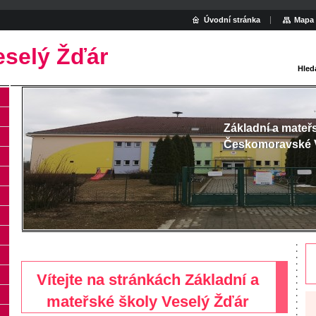
Úvodní stránka
Mapa 
eselý Žďár
Hled
Základní a mateř
Českomoravské 
Vítejte na stránkách Základní a
mateřské školy Veselý Žďár