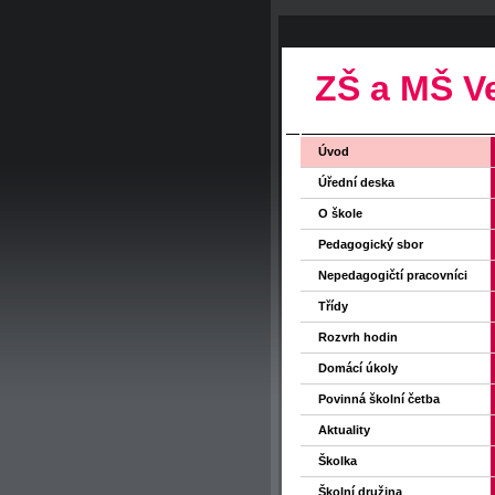
ZŠ a MŠ V
Úvod
Úřední deska
O škole
Pedagogický sbor
Nepedagogičtí pracovníci
Třídy
Rozvrh hodin
Domácí úkoly
Povinná školní četba
Aktuality
Školka
Školní družina