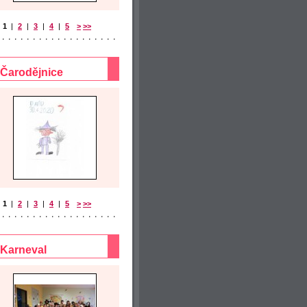
1
|
2
|
3
|
4
|
5
>
>>
Čarodějnice
1
|
2
|
3
|
4
|
5
>
>>
Karneval