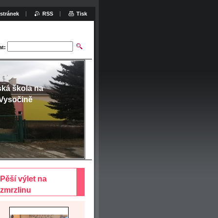
stránek
RSS
Tisk
at:
ská škola na
Vysočině
Pěší výlet na
zmrzlinu