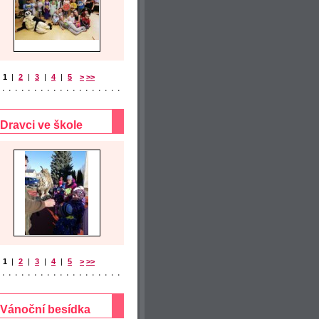
1
|
2
|
3
|
4
|
5
>
>>
Dravci ve škole
1
|
2
|
3
|
4
|
5
>
>>
Vánoční besídka