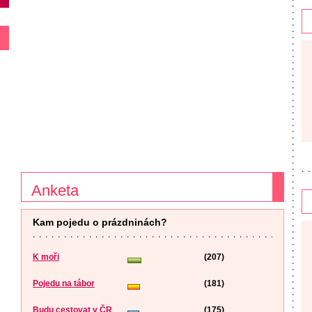
Anketa
Kam pojedu o prázdninách?
K moři
(207)
Pojedu na tábor
(181)
Budu cestovat v ČR
(175)