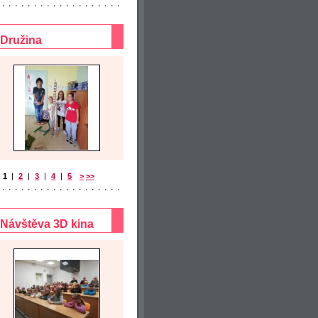
Družina
1
|
2
|
3
|
4
|
5
>
>>
Návštěva 3D kina