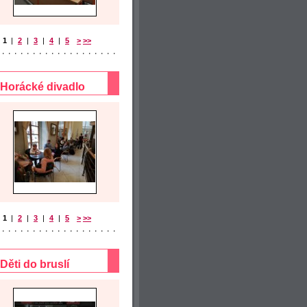
1
|
2
|
3
|
4
|
5
>
>>
Horácké divadlo
1
|
2
|
3
|
4
|
5
>
>>
Děti do bruslí