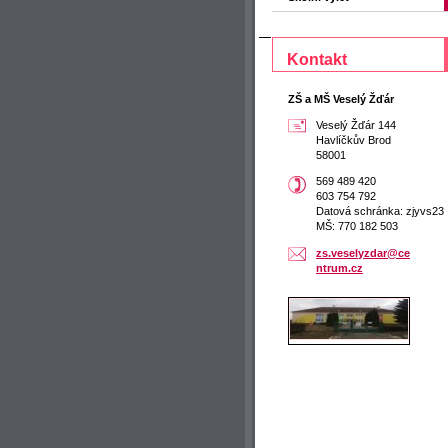
Kontakt
ZŠ a MŠ Veselý Žďár
Veselý Žďár 144
Havlíčkův Brod
58001
569 489 420
603 754 792
Datová schránka: zjyvs23
MŠ: 770 182 503
zs.vesel
yzdar@ce
ntrum.cz