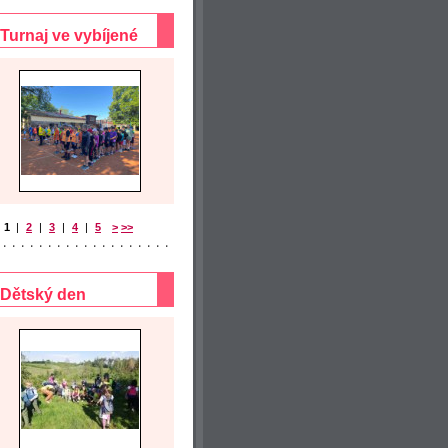
Turnaj ve vybíjené
1
|
2
|
3
|
4
|
5
>
>>
Dětský den