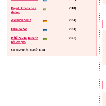
Pojedu k babičce a
(118)
dědovi
Asi budu doma
(154)
Hurá do hor
(151)
ještě nevím, bude to
(162)
překvápko
Celkový počet hlasů:
1148