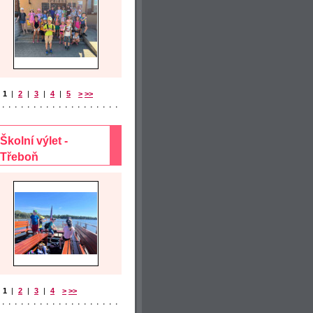
1
|
2
|
3
|
4
|
5
>
>>
Školní výlet -
Třeboň
1
|
2
|
3
|
4
>
>>