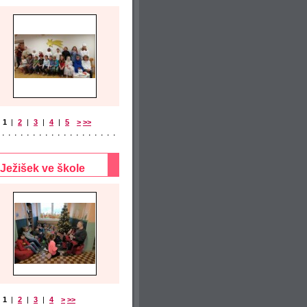
1
|
2
|
3
|
4
|
5
>
>>
Ježišek ve škole
1
|
2
|
3
|
4
>
>>