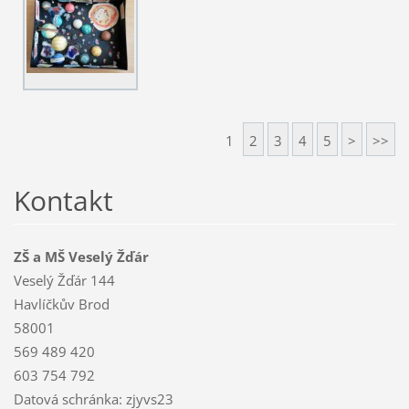
1
2
3
4
5
>
>>
Kontakt
ZŠ a MŠ Veselý Žďár
Veselý Žďár 144
Havlíčkův Brod
58001
569 489 420
603 754 792
Datová schránka: zjyvs23