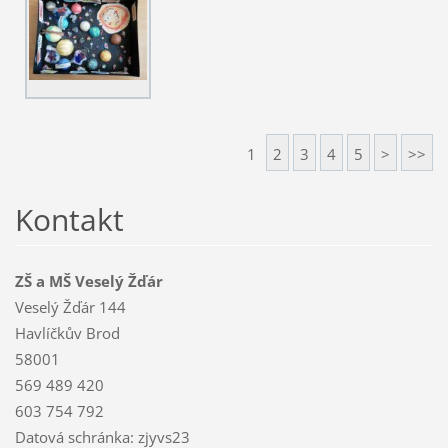
1
2
3
4
5
>
>>
Kontakt
ZŠ a MŠ Veselý Žďár
Veselý Žďár 144
Havlíčkův Brod
58001
569 489 420
603 754 792
Datová schránka: zjyvs23